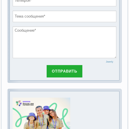
проведению публичных слушаний по
2019 год
обсуждению Федерального закона Российской
2018 год
Федерации от 28 декабря 2013г. №442-ФЗ «Об
основах социального обслуживания граждан в
Российской Федерации»
Joomly
ОТПРАВИТЬ