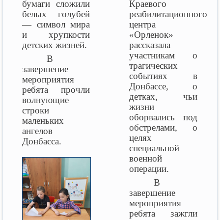
бумаги сложили
Краевого
белых голубей
реабилитационного
— символ мира
центра
и хрупкости
«Орленок»
детских жизней.
рассказала
участникам о
В
трагических
завершение
событиях в
мероприятия
Донбассе, о
ребята прочли
детках, чьи
волнующие
жизни
строки
оборвались под
маленьких
обстрелами, о
ангелов
целях
Донбасса.
специальной
военной
операции.
В
завершение
мероприятия
ребята зажгли