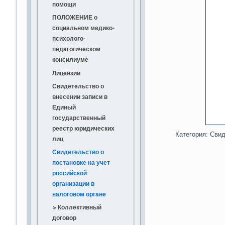
помощи
ДОВЕРЕННОСТЬ
ПОЛОЖЕНИЕ о
Платные услуги
социальном медико-
Порядок
Положение о порядке
психолого-
предоставления
и условиях
педагогическом
социальных услуг в
предоставления
консилиуме
ГБУСО КРЦ "Орлёнок"
платных социальных
Лицензии
услуг
Отчеты о деятельности
Свидетельство о
ГБУСО КРЦ "Орлёнок"
Прейскурант цен на
внесении записи в
платные услуги
Перечень организаций
2026
Единый
социального
Договор о
государственный
2025
обслуживания
предоставлении
реестр юридических
2024
Категория:
Свид
населения
социальных услуг
лиц
2023
Ставропольского края,
Свидетельство о
осуществляющих учёт
2022
постановке на учет
несовершеннолетних
российской
2021
получателей
организации в
2020
социальных услуг и
налоговом органе
2019
направление их в ГБУ
> Коллективный
СО "КРЦ"Орлёнок"
2018
договор