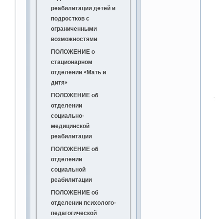
реабилитации детей и
> Статистика по объему
подростков с
предоставляемых
ограниченными
социальных услуг
возможностями
Правила приема
ПОЛОЖЕНИЕ о
получателей
стационарном
социальных услуг
отделении «Мать и
Правила внутреннего
дитя»
распорядка для
ПОЛОЖЕНИЕ об
получателей
отделении
социальных услуг
социально-
Права и обязанности
медицинской
получателей
реабилитации
социальных услуг
ПОЛОЖЕНИЕ об
Учреждения и
отделении
организации,
социальной
оказывающие
реабилитации
социальные услуги
ПОЛОЖЕНИЕ об
психолого-медико-
отделении психолого-
педагогической
педагогической
реабилитации