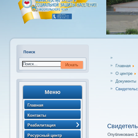
Поиск
Главная
О центре
Документы
Свидетельст
Меню
Главная
Контакты
Реабилитация
Свидетель
> Порядок направления
Опубликовано 11
Ресурсный центр