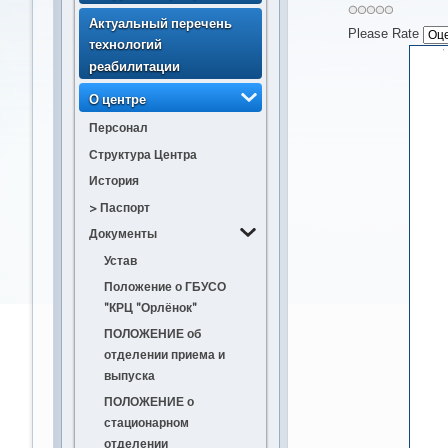
несовершеннолетних
Актуальный перечень
получателей
Please Rate
технологий
социальных услуг (с
реабилитации
изменением)
> Порядок направления
О центре
несовершеннолетних
Персонал
получателей
Структура Центра
социальных услуг
История
> Порядок приема
несовершеннолетних
> Паспорт
получателей
Документы
социальных услуг
Устав
> Статистика по
Положение о ГБУСО
численности
"КРЦ "Орлёнок"
получателей
ПОЛОЖЕНИЕ об
социальных услуг
отделении приема и
> Статистика по
выпуска
количеству свободных
ПОЛОЖЕНИЕ о
мест для приёма
стационарном
получателей
отделении
социальных услуг