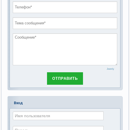
СОСТАВ рабочей группы по организации и
2020 год
проведению публичных слушаний по
2019 год
обсуждению Федерального закона Российской
2018 год
Федерации от 28 декабря 2013г. №442-ФЗ «Об
основах социального обслуживания граждан в
Российской Федерации»
Joomly
ОТПРАВИТЬ
Вход