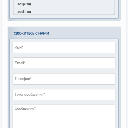
проведению публичных слушаний по
2019 год
обсуждению Федерального закона Российской
2018 год
Федерации от 28 декабря 2013г. №442-ФЗ «Об
основах социального обслуживания граждан в
Российской Федерации»
СВЯЖИТЕСЬ С НАМИ