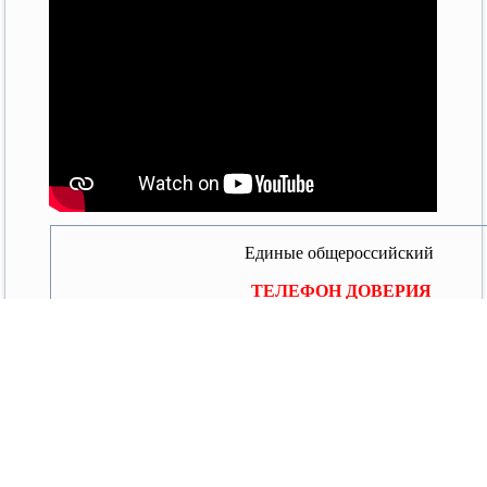
Единые общероссийский
ТЕЛЕФОН ДОВЕРИЯ
Анна Юрьевна Кузнецова
уполномоченный при Президенте Российской Федера
ребенка
Владимиров Владимир Владимирович
телефон довер