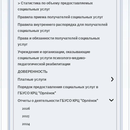
> Статистика по объему предоставляемых
социальных услуг
Правила приема получателей социальных услуг
Правила внутреннего распорядка для получателей
социальных услуг
Права и обязанности получателей социальных
услуг
Учреждения и организации, оказывающие
социальные услуги психолого-медико-
педагогической реабилитации
ДОВЕРЕННОСТЬ
Платные услуги
Порядок предоставления социальных услуг в
Положение о порядке и условиях
ГБУСО КРЦ "Орлёнок"
предоставления платных социальных услуг
Отчеты о деятельности ГБУСО КРЦ "Орлёнок"
Прейскурант цен на платные услуги
Договор о предоставлении социальных услуг
2026
2025
2024