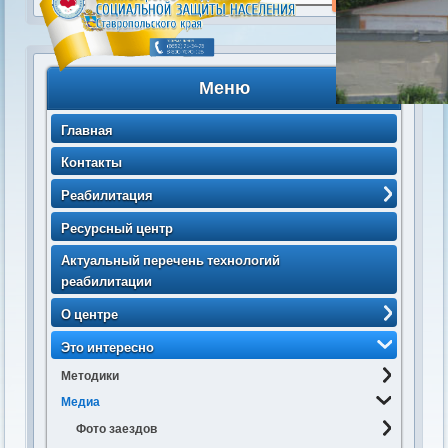
Меню
Главная
Контакты
Реабилитация
> Порядок направления несовершеннолетних
Ресурсный центр
получателей социальных услуг (с изменением)
Актуальный перечень технологий
> Порядок направления несовершеннолетних
реабилитации
получателей социальных услуг
О центре
> Порядок приема несовершеннолетних
получателей социальных услуг
Персонал
Это интересно
> Статистика по численности получателей
Структура Центра
Методики
социальных услуг
История
Медиа
Спорт-развл. программы
> Статистика по количеству свободных мест для
> Паспорт
Программы
Фото заездов
приёма получателей социальных услуг