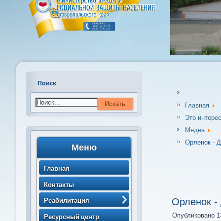
Поиск
Главная
Это интере
Медиа
Орленок - 
Меню
Главная
Контакты
Реабилитация
Орленок -
> Порядок направления
Опубликовано 13
Ресурсный центр