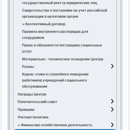
2023
ГБУ СО "КРЦ"Орлёнок"
государственный реестр юридических лиц
2022
Порядок предоставления социальных услуг в
Свидетельство о постановке на учет российской
Ставропольском крае
организации в налоговом органе
2021
Порядок предоставления социальных услуг в
Отделение социально-медицинской реабилитации
> Коллективный договор
2020
стационарной форме социального
Права и обязанности поставщика социальных
Правила внутреннего распорядка для
2019
обслуживания поставщиками социальных услуг
услуг
сотрудников
2018
в Ставропольском крае
Права и обязанности поставщика социальных
Локальные акты Центра
Изменения в постановление Правительства
услуг
График работы отделений
Ставропольского края от 20.01.2017 № 13-п
Материально - техническое оснащение Центра
Графики заездов
Изменения в постановление Правительства
Планы
2026 год
Ставропольского края от 04.02.2020 № 55-п
Кодекс этики и служебного поведения
2025
2025 год
работников учреждений социального
2024
2024 год
обслуживания
2022
2023 год
Награды Центра
2021
2022 год
Попечительский совет
2021 год
Проверки
2026
2020 год
Учетная политика
2025
2025
2019 год
> Финансово-хозяйственная деятельность
2024
2024
2018 год