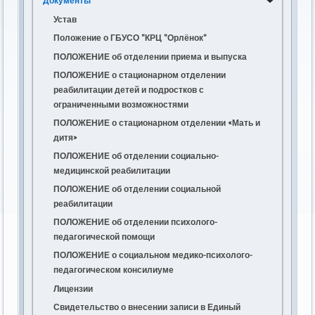
Документы
> Статистика по объему предоставляемых
Устав
социальных услуг
Положение о ГБУСО "КРЦ "Орлёнок"
Правила приема получателей социальных услуг
ПОЛОЖЕНИЕ об отделении приема и выпуска
Правила внутреннего распорядка для получателей
социальных услуг
ПОЛОЖЕНИЕ о стационарном отделении
реабилитации детей и подростков с
Права и обязанности получателей социальных
ограниченными возможностями
услуг
ПОЛОЖЕНИЕ о стационарном отделении «Мать и
Учреждения и организации, оказывающие
дитя»
социальные услуги психолого-медико-
педагогической реабилитации
ПОЛОЖЕНИЕ об отделении социально-
медицинской реабилитации
ДОВЕРЕННОСТЬ
ПОЛОЖЕНИЕ об отделении социальной
Платные услуги
реабилитации
Порядок предоставления социальных услуг в
Положение о порядке и условиях
ПОЛОЖЕНИЕ об отделении психолого-
ГБУСО КРЦ "Орлёнок"
предоставления платных социальных услуг
педагогической помощи
Отчеты о деятельности ГБУСО КРЦ "Орлёнок"
Прейскурант цен на платные услуги
ПОЛОЖЕНИЕ о социальном медико-психолого-
Перечень организаций социального обслуживания
Договор о предоставлении социальных услуг
2026
педагогическом консилиуме
населения Ставропольского края,
2025
Лицензии
осуществляющих учёт несовершеннолетних
2024
получателей социальных услуг и направление их в
Свидетельство о внесении записи в Единый