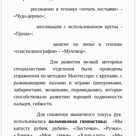
рисованию в технике «печать листьями» -
«Чудо-дерево»;
аппликация с использованием крупы -
«Груша»;
занятие по лепке в технике
«пластилинография» - «Мухомор».
Для развития мелкой моторики
специалистами отделения были проведены
упражнения по методике Монтессори: с крупами, с
развивающими пазлами и играми (шнуровками,
лабиринтами, мозаиками, пирамидками), которые
способствовали развитию хорошей подвижности
пальцев, гибкости.
Для снижения мышечного тонуса рук
использовалась
п
альчиковая гимнастика:
«Мы
капусту рубим, рубим», «Листочки», «Ручки»,
«Домик», «Моя семья», «Хлоп-хлоп», «Мы