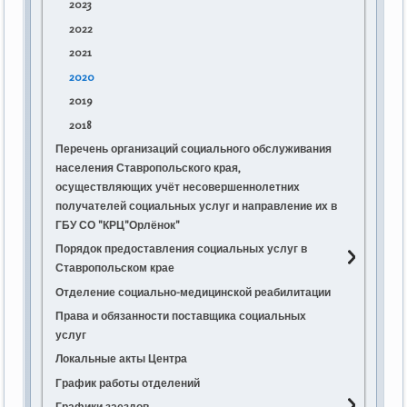
2023
2022
2021
2020
2019
2018
Перечень организаций социального обслуживания
населения Ставропольского края,
осуществляющих учёт несовершеннолетних
получателей социальных услуг и направление их в
ГБУ СО "КРЦ"Орлёнок"
Порядок предоставления социальных услуг в
Ставропольском крае
Порядок предоставления социальных услуг в
Отделение социально-медицинской реабилитации
стационарной форме социального
Права и обязанности поставщика социальных
обслуживания поставщиками социальных услуг
услуг
в Ставропольском крае
Локальные акты Центра
Изменения в постановление Правительства
График работы отделений
Ставропольского края от 20.01.2017 № 13-п
Графики заездов