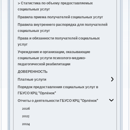
> Статистика по объему предоставляемых
социальных услуг
Правила приема получателей социальных услуг
Правила внутреннего распорядка для получателей
социальных услуг
Права и обязанности получателей социальных
услуг
Учреждения и организации, оказывающие
социальные услуги психолого-медико-
педагогической реабилитации
ДОВЕРЕННОСТЬ
Платные услуги
Порядок предоставления социальных услуг в
Положение о порядке и условиях
ГБУСО КРЦ "Орлёнок"
предоставления платных социальных услуг
Отчеты о деятельности ГБУСО КРЦ "Орлёнок"
Прейскурант цен на платные услуги
Договор о предоставлении социальных услуг
2026
2025
2024