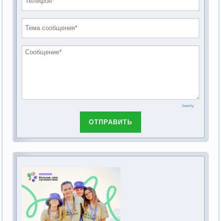
проведению публичных слушаний по
2019 год
обсуждению Федерального закона Российской
2018 год
Федерации от 28 декабря 2013г. №442-ФЗ «Об
основах социального обслуживания граждан в
Российской Федерации»
Joomly
ОТПРАВИТЬ