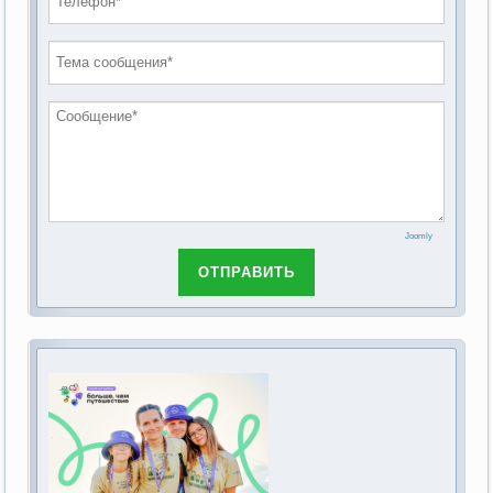
проведению публичных слушаний по
2019 год
обсуждению Федерального закона Российской
2018 год
Федерации от 28 декабря 2013г. №442-ФЗ «Об
основах социального обслуживания граждан в
Российской Федерации»
Joomly
ОТПРАВИТЬ