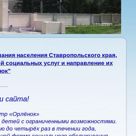
ания населения Ставропольского края,
й социальных услуг и направление их
нок"
____
и сайта!
тр «Орлёнок»
 детей с ограниченными возможностями.
ю до четырёх раз в течении года,
рной форме социального обслуживания.