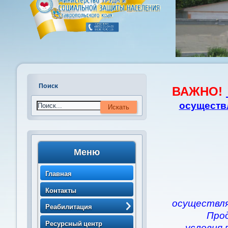
Поиск
ВАЖНО!
осуществ
Меню
Главная
Контакты
осуществля
Реабилитация
Про
> Порядок направления
Ресурсный центр
условия 