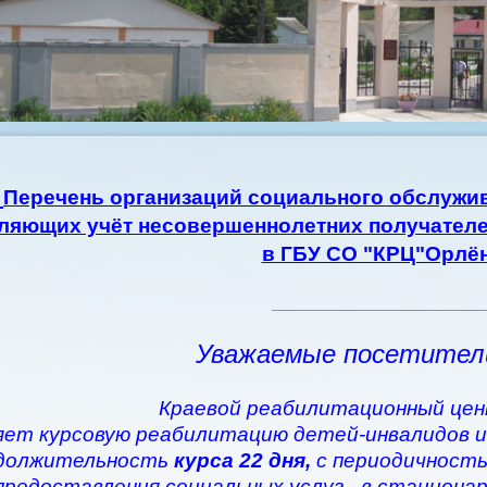
Перечень организаций социального обслужив
ляющих учёт несовершеннолетних получателе
в ГБУ СО "КРЦ"Орлё
____________________________
Уважаемые посетител
Краевой реабилитационный цен
ет курсовую реабилитацию детей-инвалидов и
должительность
курса 22 дня,
с периодичность
предоставления социальных услуг - в стациона