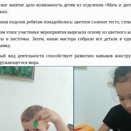
анятие дало возможность детям из отделения «Мать и дитя» 
ких.
поделок ребятам понадобились: цветное соленое тесто, стеки
тапе участники мероприятия вырезали основу из цветного кар
ты и листочки. Затем, юные мастера собрали все детали в ед
амку.
деятельности способствует развитию навыков конструиров
кружающегося мира.