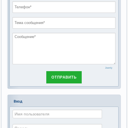
СОСТАВ рабочей группы по организации и
2020 год
проведению публичных слушаний по
2019 год
обсуждению Федерального закона Российской
2018 год
Федерации от 28 декабря 2013г. №442-ФЗ «Об
основах социального обслуживания граждан в
Российской Федерации»
Joomly
ОТПРАВИТЬ
Вход